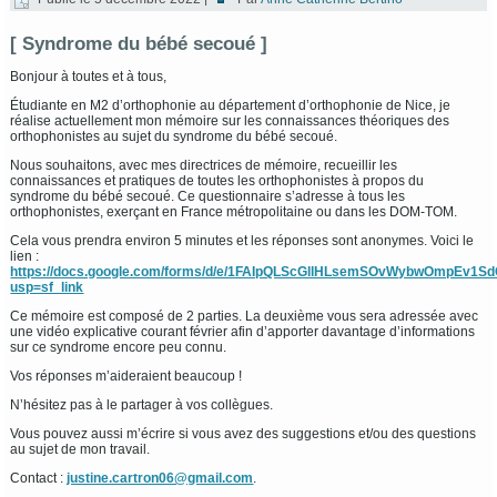
[ Syndrome du bébé secoué ]
Bonjour à toutes et à tous,
Étudiante en M2 d’orthophonie
au département d’orthophonie de Nice, je
réalise actuellement mon mémoire sur les connaissances théoriques des
orthophonistes au sujet du syndrome du bébé secoué.
Nous souhaitons, avec mes directrices de mémoire, recueillir les
connaissances et pratiques de toutes les orthophonistes à propos du
syndrome du bébé secoué. Ce questionnaire s’adresse à tous les
orthophonistes, exerçant en France métropolitaine ou dans les DOM-TOM.
Cela vous prendra environ 5 minutes et les réponses sont anonymes. Voici le
lien :
https://docs.google.com/forms/d/e/1FAIpQLScGllHLsemSOvWybwOmpEv1
usp=sf_link
Ce mémoire est composé de 2 parties. La deuxième vous sera adressée avec
une vidéo explicative courant février afin d’apporter davantage d’informations
sur ce syndrome encore peu connu.
Vos réponses m’aideraient beaucoup !
N’hésitez pas à le partager à vos collègues.
Vous pouvez aussi m’écrire si vous avez des suggestions et/ou des questions
au sujet de mon travail.
Contact :
justine.cartron06@gmail.com
.