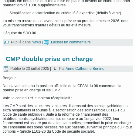
toujours été neutralisé depuis sa mise en place. Il devient un critère optionnel
donnant droit à 100€ supplémentaires.
– Simplification et clarification du critère télé expertise (détails à venir).
La mise en œuvre de cet avenant est prévue au premier trimestre 2026, nous
vous transmettrons d’autres détails au fur et à mesure.
L’équipe du SDO 06
Publié dans
News
|
Laisser un commentaire
CMP double prise en charge
Publié le
23 juillet 2025
|
Par
Anne Catherine Bertino
Bonjour,
Nous avons obtenu la position officielle de la CPAM du 06 concernant la
double prise en charge et les CMP.
Voici le contenu et le tableau récapitulatif :
Les CMP sont des structures sanitaires dispensant des soins psychiatriques
extra hospitaliers et soumis à la sectorisation des soins (article L6111-1 du
Code de santé publique). Suite à la réforme de financement des
établissements psychiatriques mise en œuvre au 1er janvier 2022, leur
financement est assuré par dotations annuelles, permettant la prise en charge
de l’ensemble des soins nécessaires aux patients, suivant le principe du « tout
compris » (article L162-26 du Code de sécurité sociale).