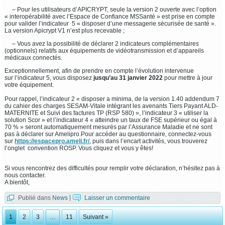
– Pour les utilisateurs d’APICRYPT, seule la version 2 ouverte avec l’option
« interopérabilité avec l’Espace de Confiance MSSanté » est prise en compte
pour valider l’indicateur 5 « disposer d’une messagerie sécurisée de santé ».
La version Apicrypt V1 n’est plus recevable ;
– Vous avez la possibilité de déclarer 2 indicateurs complémentaires
(optionnels) relatifs aux équipements de vidéotransmission et d’appareils
médicaux connectés.
Exceptionnellement, afin de prendre en compte l’évolution intervenue
sur l’indicateur 5, vous disposez
jusqu’au 31 janvier 2022
pour mettre à jour
votre équipement.
Pour rappel, l’indicateur 2 « disposer a minima, de la version 1.40 addendum 7
du cahier des charges SESAM-Vitale intégrant les avenants Tiers Payant ALD-
MATERNITE et Suivi des factures TP (RSP 580) », l’indicateur 3 « utiliser la
solution Scor » et l’indicateur 4 « atteindre un taux de FSE supérieur ou égal à
70 % » seront automatiquement mesurés par l’Assurance Maladie et ne sont
pas à déclarer sur Amelipro.Pour accéder au questionnaire, connectez-vous
sur
https://espacepro.ameli.fr/
, puis dans l’encart activités, vous trouverez
l’onglet convention ROSP. Vous cliquez et vous y êtes!
Si vous rencontrez des difficultés pour remplir votre déclaration, n’hésitez pas à
nous contacter.
A bientôt,
Publié dans
News
|
Laisser un commentaire
1
2
3
…
11
Suivant »