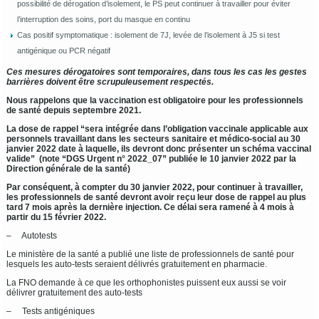
possibilité de dérogation d’isolement, le PS peut continuer à travailler pour éviter
l’interruption des soins, port du masque en continu
Cas positif symptomatique : isolement de 7J, levée de l’isolement à J5 si test
antigénique ou PCR négatif
Ces mesures dérogatoires sont temporaires, dans tous les cas les gestes
barrières doivent être scrupuleusement respectés.
Nous rappelons que la vaccination est obligatoire pour les professionnels
de santé depuis septembre 2021.
La dose de rappel “sera intégrée dans l’obligation vaccinale applicable aux
personnels travaillant dans les secteurs sanitaire et médico-social au 30
janvier 2022 date à laquelle, ils devront donc présenter un schéma vaccinal
valide” (note “DGS Urgent n° 2022_07” publiée le 10 janvier 2022 par la
Direction générale de la santé)
Par conséquent, à compter du 30 janvier 2022, pour continuer à travailler,
les professionnels de santé devront avoir reçu leur dose de rappel au plus
tard 7 mois après la dernière injection. Ce délai sera ramené à 4 mois à
partir du 15 février 2022.
– Autotests
Le ministère de la santé a publié une liste de professionnels de santé pour
lesquels les auto-tests seraient délivrés gratuitement en pharmacie.
La FNO demande à ce que les orthophonistes puissent eux aussi se voir
délivrer gratuitement des auto-tests
– Tests antigéniques