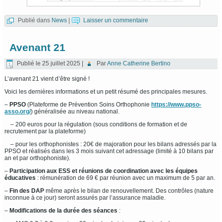
Publié dans
News
|
Laisser un commentaire
Avenant 21
Publié le
25 juillet 2025
|
Par
Anne Catherine Bertino
L’avenant 21 vient d’être signé !
Voici les dernières informations et un petit résumé des principales mesures.
–
PPSO
(Plateforme de Prévention Soins Orthophonie
https://www.ppso-
asso.org/
) généralisée au niveau national.
– 200 euros pour la régulation (sous conditions de formation et de
recrutement par la plateforme)
– pour les orthophonistes : 20€ de majoration pour les bilans adressés par la
PPSO et réalisés dans les 3 mois suivant cet adressage (limité à 10 bilans par
an et par orthophoniste).
–
Participation aux ESS et réunions de coordination avec les équipes
éducatives
: rémunération de 69 € par réunion avec un maximum de 5 par an.
–
Fin des DAP
même après le bilan de renouvellement. Des contrôles (nature
inconnue à ce jour) seront assurés par l’assurance maladie.
–
Modifications de la durée des séances
: