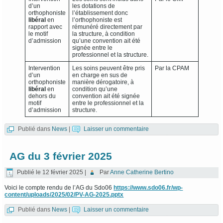
d’un
les dotations de
orthophoniste
l’établissement donc
libéral
en
l’orthophoniste est
rapport avec
rémunéré directement par
le motif
la structure, à condition
d’admission
qu’une convention ait été
signée entre le
professionnel et la structure.
Intervention
Les soins peuvent être pris
Par la CPAM
d’un
en charge en sus de
orthophoniste
manière dérogatoire, à
libéral
en
condition qu’une
dehors du
convention ait été signée
motif
entre le professionnel et la
d’admission
structure.
Publié dans
News
|
Laisser un commentaire
AG du 3 février 2025
Publié le
12 février 2025
|
Par
Anne Catherine Bertino
Voici le compte rendu de l’AG du Sdo06
https://www.sdo06.fr/wp-
content/uploads/2025/02/PV-AG-2025.pptx
Publié dans
News
|
Laisser un commentaire