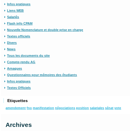
Infos pratiques
Liens WEB
Salariés
Flash info CPAM
Nouvelle Nomenclature et double prise en charge
Textes officiels
Divers
News
Tous les documents du site
Compte-rendu AG
Arnaques
Questionnaires pour mémoires des étudiants
Infos pratiques
Textes Officiels
Etiquettes
amendement
fno
manifestation
négociations
position
salariales
sénat
vote
Archives