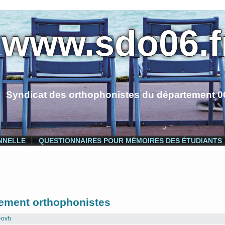
www.sdo06.f
Syndicat des orthophonistes du département 0
NNELLE
QUESTIONNAIRES POUR MÉMOIRES DES ÉTUDIANTS
dement orthophonistes
-ovh