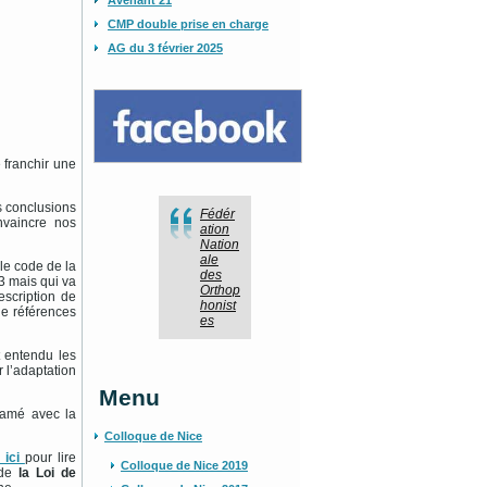
Avenant 21
CMP double prise en charge
AG du 3 février 2025
 franchir une
s conclusions
Fédér
nvaincre nos
ation
Nation
ale
le code de la
des
3 mais qui va
Orthop
escription de
honist
de références
es
t entendu les
r l’adaptation
Menu
tamé avec la
Colloque de Nice
 ici
pour lire
Colloque de Nice 2019
 de
la Loi de