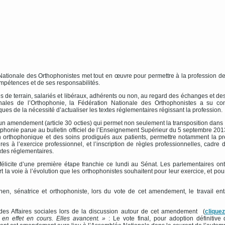
tionale des Orthophonistes met tout en œuvre pour permettre à la profession de
mpétences et de ses responsabilités.
s de terrain, salariés et libéraux, adhérents ou non, au regard des échanges et de
nales de l’Orthophonie, la Fédération Nationale des Orthophonistes a su co
ques de la nécessité d’actualiser les textes réglementaires régissant la profession.
un amendement (article 30 octies) qui permet non seulement la transposition dans 
hophonie parue au bulletin officiel de l’Enseignement Supérieur du 5 septembre 201
on orthophonique et des soins prodigués aux patients, permettre notamment la pr
s à l’exercice professionnel, et l’inscription de règles professionnelles, cadre 
xtes réglementaires.
élicite d’une première étape franchie ce lundi au Sénat. Les parlementaires on
t la voie à l’évolution que les orthophonistes souhaitent pour leur exercice, et pou
, sénatrice et orthophoniste, lors du vote de cet amendement, le travail en
des Affaires sociales lors de la discussion autour de cet amendement (
cliquez
 en effet en cours. Elles avancent. »
: Le vote final, pour adoption définitive