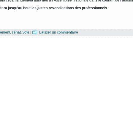
ant cet amendement aura lieu à l’Assemblée Nationale dans le courant de l’autom
tera jusqu’au bout les justes revendications des professionnels
.
ement
,
sénat
,
vote
|
Laisser un commentaire