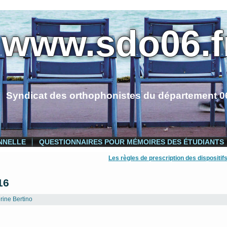
www.sdo06.f
Syndicat des orthophonistes du département 0
NNELLE
QUESTIONNAIRES POUR MÉMOIRES DES ÉTUDIANTS
Les règles de prescription des dispositi
16
ine Bertino