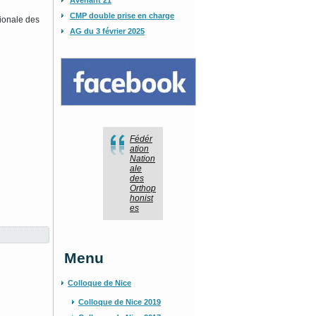
Avenant 21
CMP double prise en charge
tionale des
AG du 3 février 2025
Fédér
ation
Nation
ale
des
Orthop
honist
es
Menu
Colloque de Nice
Colloque de Nice 2019