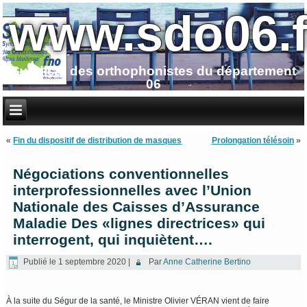
www.sdo06.f
Syndicat des orthophonistes du département
06
«
Fin du dispositif de distribution de masques
Prolongation télésoin
»
Négociations conventionnelles
interprofessionnelles avec l’Union
Nationale des Caisses d’Assurance
Maladie Des «lignes directrices» qui
interrogent, qui inquiètent….
Publié le
1 septembre 2020
|
Par
Anne Catherine Bertino
À la suite du Ségur de la santé, le Ministre Olivier VÉRAN vient de faire