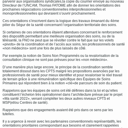
parvenir aux organisations syndicales,la copie du courrier envoyé au nouveau
Directeur de l’UNCAM, Thomas FATOME afin de donner les orientations des
prochaines négociations conventionnelles interprofessionnelles et
monoprofessionnelles qui devraient s’ouvrir prochainement.
Ces orientations s’inscrivent dans la logique des travaux émanant du 4ème
pilier du Ségur de la santé concernant l’organisation territoriale des soins.
Si certaines de ces orientations étaient attendues concernant le renforcement
des dispositifs permettant une meilleure organisation des soins, ou de la
télésanté, la FNO ne peut que se révolter contre le fait que sur les volets
«pivots» de la coordination et de l’accès aux soins, les professionnels de santé
«non médecins» sont une fois de plus laissés de côté.
Par exemple,la notion de Soins Non Programmés ou la revalorisation de la
consultation clinique ne sont pas prévues pour les «non médecins».
D’une manière plus large encore, le principe de la coordination semble
totalement dissout dans les CPTS malgré les propositions avancées par les
professionnels de santé pour mieux identifier et pour revaloriser le réel travail
de terrain grâce à une rémunération spécifique des Équipes de Soins
Primaires qui répondent bien à la notion «clé»de parcours de soin du patient.
Rappelons que les équipes de soins ont été définies dans la loi et qu’elles
constituent l’échelon très opérationnel dans l’architecture prévue par le projet
«Ma santé 2022», venant compléter les deux autres niveaux CPTS et
MSP(et/ou Centres de santé).
Rappelons que des engagements avaient été pris dans ce sens par les
tutelles.
Il y a urgence à revoir avec les partenaires conventionnels représentatifs, les
orientations prioritaires correspondant aux besoins et clairement rappelées