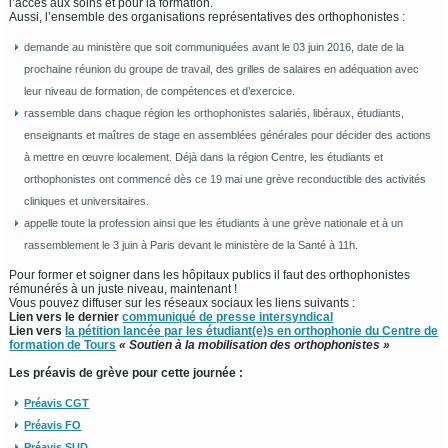
l’accès aux soins et pour la formation.
Aussi, l’ensemble des organisations représentatives des orthophonistes :
demande au ministère que soit communiquées avant le 03 juin 2016, date de la
prochaine réunion du groupe de travail, des grilles de salaires en adéquation avec
leur niveau de formation, de compétences et d’exercice.
rassemble dans chaque région les orthophonistes salariés, libéraux, étudiants,
enseignants et maîtres de stage en assemblées générales pour décider des actions
à mettre en œuvre localement. Déjà dans la région Centre, les étudiants et
orthophonistes ont commencé dès ce 19 mai une grève reconductible des activités
cliniques et universitaires.
appelle toute la profession ainsi que les étudiants à une grève nationale et à un
rassemblement le 3 juin à Paris devant le ministère de la Santé à 11h.
Pour former et soigner dans les hôpitaux publics il faut des orthophonistes
rémunérés à un juste niveau, maintenant !
Vous pouvez diffuser sur les réseaux sociaux les liens suivants :
Lien vers le dernier
communiqué de presse intersyndical
Lien vers
la pétition lancée par les étudiant(e)s en orthophonie du Centre de
formation de Tours
« Soutien à la mobilisation des orthophonistes »
Les préavis de grève pour cette journée :
Préavis CGT
Préavis FO
Préavis SUD