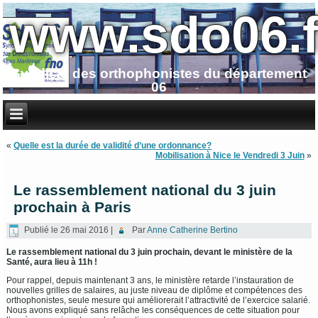
www.sdo06.f
Syndicat des orthophonistes du département
06
«
Quelle est la durée de validité d’une ordonnance?
Mobilisation à Nice le Vendredi 3 Juin
»
Le rassemblement national du 3 juin
prochain à Paris
Publié le
26 mai 2016
|
Par
Anne Catherine Bertino
Le rassemblement national du 3 juin prochain, devant le ministère de la
Santé, aura lieu à 11h !
Pour rappel, depuis maintenant 3 ans, le ministère retarde l’instauration de
nouvelles grilles de salaires, au juste niveau de diplôme et compétences des
orthophonistes, seule mesure qui améliorerait l’attractivité de l’exercice salarié.
Nous avons expliqué sans relâche les conséquences de cette situation pour